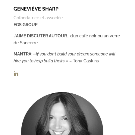
GENEVIÈVE SHARP
Cofondatrice et associée
EGS GROUP
J’AIME DISCUTER AUTOUR…
d’un café noir ou un verre
de Sancerre.
MANTRA
: «
If you don’t build your dream someone will
hire you to help build theirs.»
– Tony Gaskins